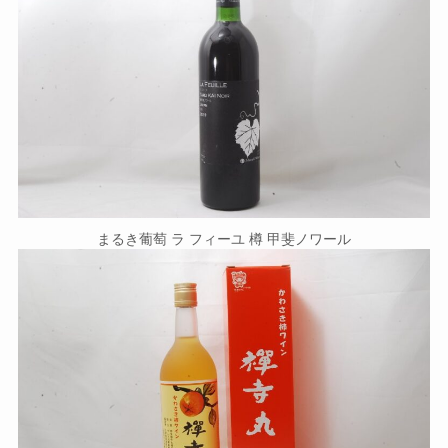
まるき葡萄 ラ フィーユ 樽 甲斐ノワール