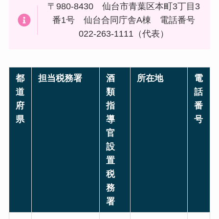
〒980-8430 仙台市青葉区本町3丁目3
番1号 仙台合同庁舎A棟 電話番号
022-263-1111（代表）
都
担当税務署
酒
所在地
電
道
類
話
府
指
番
県
導
号
官
設
置
税
務
署