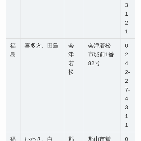
3
1
2
1
福
喜多方、田島
会
会津若松
0
島
津
市城前1番
2
若
82号
4
松
2-
2
7-
4
3
1
1
福
いわき、白
郡
郡山市堂
0