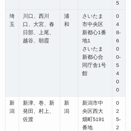
5
埼
川口、西川
浦
さいたま
0
玉
口、大宮、春
和
市中央区
4
日部、上尾、
新都心1番
8-
越谷、朝霞
地1
6
さいたま
0
新都心合
0-
同庁舎1号
5
館
4
0
0
新
新津、巻、新
新
新潟市中
0
潟
発田、村上、
潟
央区西大
2
佐渡
畑町5191
5-
番地
2