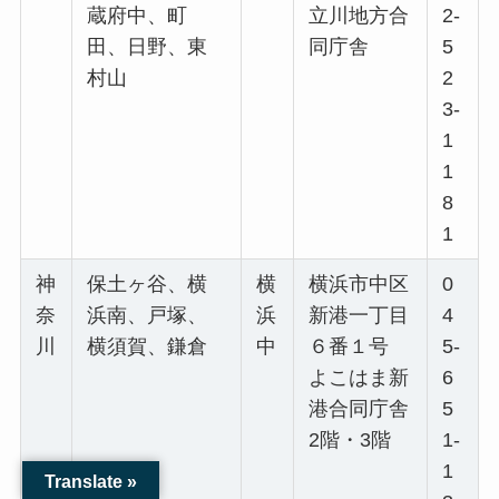
蔵府中、町
立川地方合
2-
田、日野、東
同庁舎
5
村山
2
3-
1
1
8
1
神
保土ヶ谷、横
横
横浜市中区
0
奈
浜南、戸塚、
浜
新港一丁目
4
川
横須賀、鎌倉
中
６番１号
5-
よこはま新
6
港合同庁舎
5
2階・3階
1-
1
Translate »