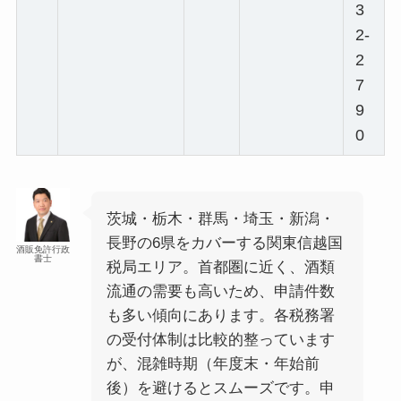
3
2-
2
7
9
0
茨城・栃木・群馬・埼玉・新潟・
長野の6県をカバーする関東信越国
酒販免許行政
書士
税局エリア。首都圏に近く、酒類
流通の需要も高いため、申請件数
も多い傾向にあります。各税務署
の受付体制は比較的整っています
が、混雑時期（年度末・年始前
後）を避けるとスムーズです。申