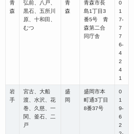
青
弘前、八戸、
青
青森市長
0
森
黒石、五所川
森
島1丁目3
1
原、十和田、
番5号 青
7-
むつ
森第二合
7
同庁舎
7
6-
4
2
4
1
岩
宮古、大船
盛
盛岡市本
0
手
渡、水沢、花
岡
町通3丁目
1
巻、久慈、一
8番37号
9-
関、釜石、二
6
戸
2
2-