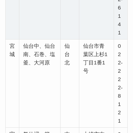
6
1
4
1
宮
仙台中、仙台
仙
仙台市青
0
城
南、石巻、塩
台
葉区上杉1
2
釜、大河原
北
丁目1番1
2-
号
2
2
2-
8
1
2
1