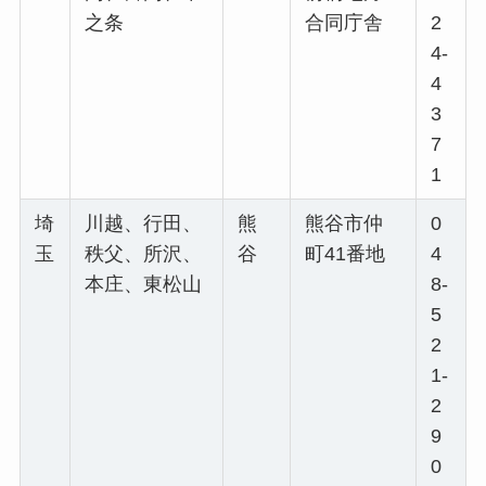
之条
合同庁舎
2
4-
4
3
7
1
埼
川越、行田、
熊
熊谷市仲
0
玉
秩父、所沢、
谷
町41番地
4
本庄、東松山
8-
5
2
1-
2
9
0