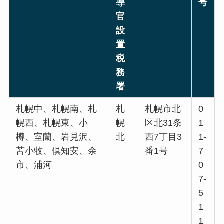
導
号
官
設
置
税
務
署
札幌中、札幌南、札
札
札幌市北
0
幌西、札幌東、小
幌
区北31条
1
樽、室蘭、岩見沢、
北
西7丁目3
1-
苫小牧、倶知安、余
番1号
7
市、浦河
0
7-
5
1
1