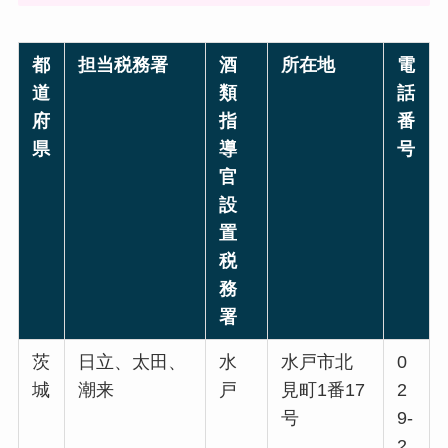
都
担当税務署
酒
所在地
電
道
類
話
府
指
番
県
導
号
官
設
置
税
務
署
茨
日立、太田、
水
水戸市北
0
城
潮来
戸
見町1番17
2
号
9-
2