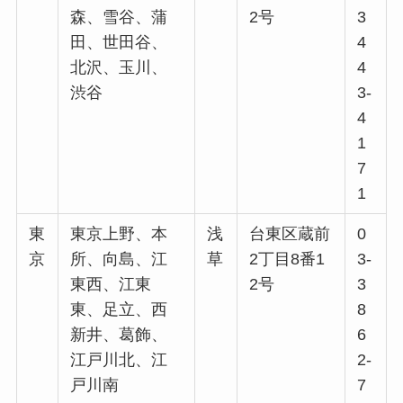
森、雪谷、蒲
2号
3
田、世田谷、
4
北沢、玉川、
4
渋谷
3-
4
1
7
1
東
東京上野、本
浅
台東区蔵前
0
京
所、向島、江
草
2丁目8番1
3-
東西、江東
2号
3
東、足立、西
8
新井、葛飾、
6
江戸川北、江
2-
戸川南
7