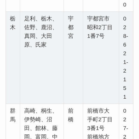
0
栃
足利、栃木、
宇
宇都宮市
0
木
佐野、鹿沼、
都
昭和2丁目
2
真岡、大田
宮
1番7号
8-
原、氏家
6
2
1-
2
1
5
1
群
高崎、桐生、
前
前橋市大
0
馬
伊勢崎、沼
橋
手町2丁目
2
田、館林、藤
3番1号
7-
岡、富岡、中
前橋地方
2