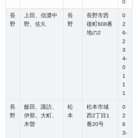
0
長
上田、信濃中
長
長野市西
0
野
野、佐久
野
後町608番
2
地の2
6-
2
3
4-
0
1
1
1
長
飯田、諏訪、
松
松本市城
0
野
伊那、大町、
本
西2丁目1
2
木曽
番20号
6
3-