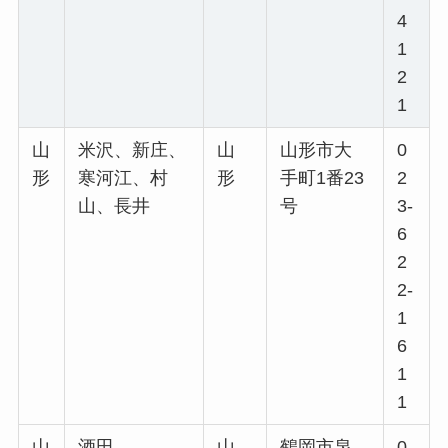
4
1
2
1
山
米沢、新庄、
山
山形市大
0
形
寒河江、村
形
手町1番23
2
山、長井
号
3-
6
2
2-
1
6
1
1
山
酒田
山
鶴岡市泉
0