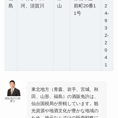
島
河、須賀川
山
前町20番1
2
1号
4-
9
3
2-
2
0
4
1
東北地方（青森、岩手、宮城、秋
田、山形、福島）の酒販免許は、
酒販免許行政
書士
仙台国税局が所轄しています。観
光資源や地酒文化が豊かな地域の
ため、地元ならではの販売戦略に