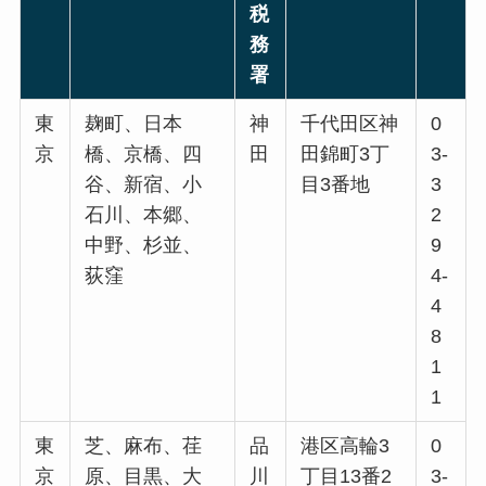
税
務
署
東
麹町、日本
神
千代田区神
0
京
橋、京橋、四
田
田錦町3丁
3-
谷、新宿、小
目3番地
3
石川、本郷、
2
中野、杉並、
9
荻窪
4-
4
8
1
1
東
芝、麻布、荏
品
港区高輪3
0
京
原、目黒、大
川
丁目13番2
3-