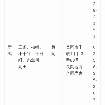
2
9-
2
1
5
1
新
三条、柏崎、
長
長岡市千
0
潟
小千谷、十日
岡
歳1丁目3
2
町、糸魚川、
番88号
5
高田
長岡地方
8-
合同庁舎
3
5-
2
0
7