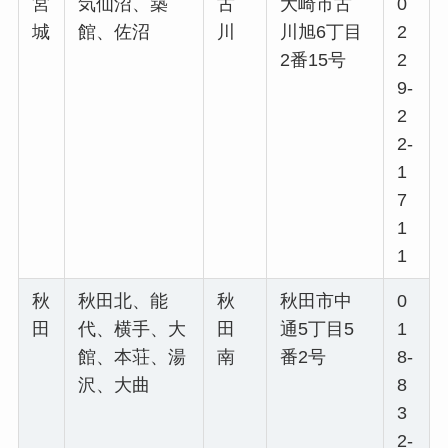
宮
気仙沼、築
古
大崎市古
0
城
館、佐沼
川
川旭6丁目
2
2番15号
2
9-
2
2-
1
7
1
1
秋
秋田北、能
秋
秋田市中
0
田
代、横手、大
田
通5丁目5
1
館、本荘、湯
南
番2号
8-
沢、大曲
8
3
2-