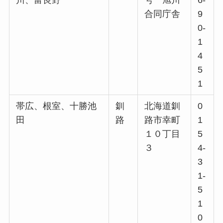
川、富良野
号 旭川
6-
合同庁舎
9
0-
1
4
5
1
帯広、根室、十勝池
釧
北海道釧
0
田
路
路市幸町
1
１０丁目
5
３
4-
3
1-
5
1
0