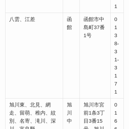
1
八雲、江差
函
函館市中
0
館
島町37番
1
1号
3
8-
3
1-
3
1
7
1
旭川東、北見、網
旭
旭川市宮
0
走、留萌、稚内、紋
川
前1条3丁
1
別、名寄、滝川、深
中
目3番15
6