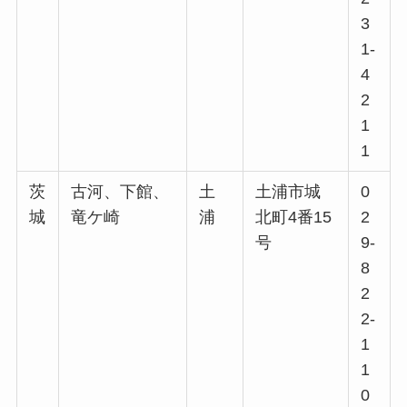
3
1-
4
2
1
1
茨
古河、下館、
土
土浦市城
0
城
竜ケ崎
浦
北町4番15
2
号
9-
8
2
2-
1
1
0