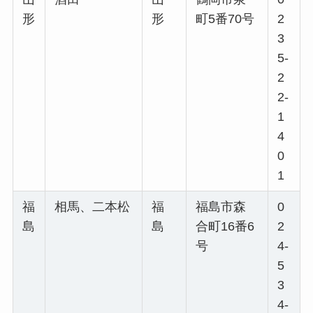
形
形
町5番70号
2
3
5-
2
2-
1
4
0
1
福
相馬、二本松
福
福島市森
0
島
島
合町16番6
2
号
4-
5
3
4-