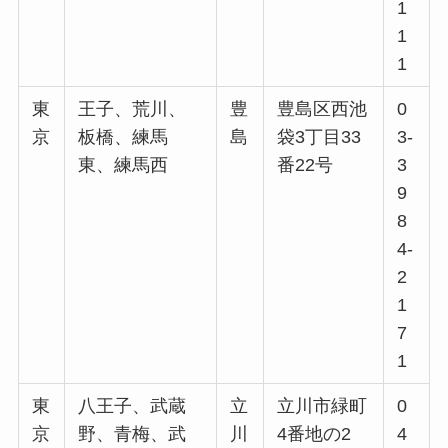
1
1
1
東
王子、荒川、
豊
豊島区西池
0
京
板橋、練馬
島
袋3丁目33
3-
東、練馬西
番22号
3
9
8
4-
2
1
7
1
東
八王子、武蔵
立
立川市緑町
0
京
野、青梅、武
川
4番地の2
4